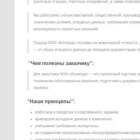
насосные станции, очистные сооружения, а также сопров
Мы работаем с объектами жилой, общественной, производ
технические условия, исходные данные, требования норма
реализуемость проектных решений.
Подход ООО «Конкорд» основан на инженерной точности,
— от сбора исходных данных до передачи документации за
“Чем полезны заказчику”:
Для заказчика ООО «Конкорд» — это проектный партнер, 
технически обоснованные решения, подготовить документа
проекта.
“Наши принципы”:
работаем в пределах согласованного задания;
фиксируем исходные данные и изменения;
учитываем требования экспертизы;
не подменяем проектирование неподтвержденными реше
доводим документацию до результата в рамках договорны