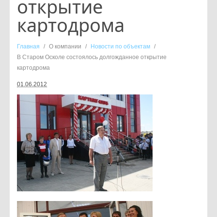
открытие
картодрома
Главная
/
О компании
/
Новости по объектам
/
В Старом Осколе состоялось долгожданное открытие
картодрома
01.06.2012