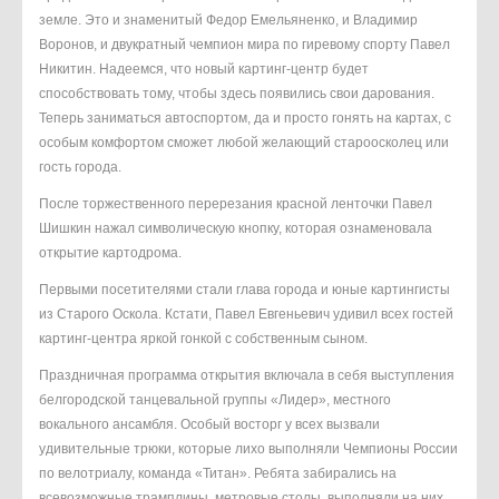
земле. Это и знаменитый Федор Емельяненко, и Владимир
Воронов, и двукратный чемпион мира по гиревому спорту Павел
Никитин. Надеемся, что новый картинг-центр будет
способствовать тому, чтобы здесь появились свои дарования.
Теперь заниматься автоспортом, да и просто гонять на картах, с
особым комфортом сможет любой желающий староосколец или
гость города.
После торжественного перерезания красной ленточки Павел
Шишкин нажал символическую кнопку, которая ознаменовала
открытие картодрома.
Первыми посетителями стали глава города и юные картингисты
из Старого Оскола. Кстати, Павел Евгеньевич удивил всех гостей
картинг-центра яркой гонкой с собственным сыном.
Праздничная программа открытия включала в себя выступления
белгородской танцевальной группы «Лидер», местного
вокального ансамбля. Особый восторг у всех вызвали
удивительные трюки, которые лихо выполняли Чемпионы России
по велотриалу, команда «Титан». Ребята забирались на
всевозможные трамплины, метровые столы, выполняли на них