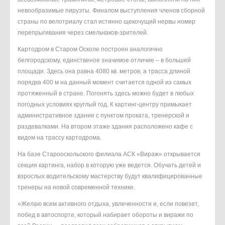
невообразимые пируэты. Финалом выступления членов сборной
страны по велотриалу стал истинно щекочущий нервы номер
перепрыгивания через смельчаков-зрителей.
Картодром в Старом Осколе построен аналогично
белгородскому, единственое значимое отличие – в большей
площади. Здесь она равна 4080 кв. метров, а трасса длиной
порядка 400 м на данный момент считается одной из самых
протяженный в стране. Погонять здесь можно будет в любых
погодных условиях круглый год. К картинг-центру примыкает
административное здание с пунктом проката, тренерской и
раздевалками. На втором этаже здания расположено кафе с
видом на трассу картодрома.
На базе Старооскольского филиала АСК «Вираж» открывается
секция картинга, набор в которую уже ведется. Обучать детей и
взрослых водительскому мастерству будут квалифицированные
тренеры на новой современной технике.
«Желаю всем активного отдыха, увлеченности и, если повезет,
побед в автоспорте, который набирает обороты и виражи по